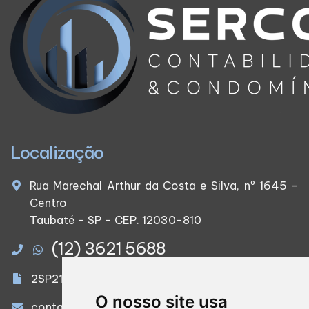
Localização
Rua Marechal Arthur da Costa e Silva, nº 1645 –
Centro
Taubaté - SP – CEP. 12030-810
(12) 3621 5688
2SP21827/O-0
O nosso site usa
contato@serconcontabilidade.com.br